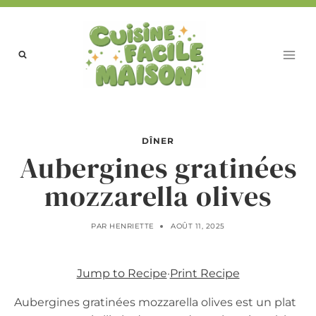
Aller
au
contenu
DÎNER
Aubergines gratinées
mozzarella olives
PAR
HENRIETTE
AOÛT 11, 2025
Jump to Recipe
·
Print Recipe
Aubergines gratinées mozzarella olives est un plat