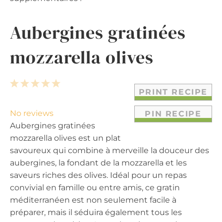
Aubergines gratinées
mozzarella olives
1
2
3
4
5
PRINT RECIPE
S
S
S
S
S
t
t
t
t
t
No reviews
PIN RECIPE
a
a
a
a
a
Aubergines gratinées
r
r
r
r
r
mozzarella olives est un plat
s
s
s
s
savoureux qui combine à merveille la douceur des
aubergines, la fondant de la mozzarella et les
saveurs riches des olives. Idéal pour un repas
convivial en famille ou entre amis, ce gratin
méditerranéen est non seulement facile à
préparer, mais il séduira également tous les