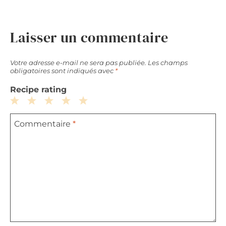
Laisser un commentaire
Votre adresse e-mail ne sera pas publiée.
Les champs
obligatoires sont indiqués avec
*
Recipe rating
1
2
3
4
5
Commentaire
*
Star
Stars
Stars
Stars
Stars