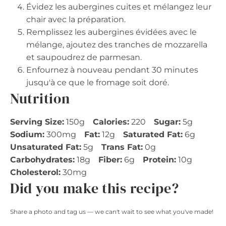
Évidez les aubergines cuites et mélangez leur
chair avec la préparation.
Remplissez les aubergines évidées avec le
mélange, ajoutez des tranches de mozzarella
et saupoudrez de parmesan.
Enfournez à nouveau pendant 30 minutes
jusqu'à ce que le fromage soit doré.
Nutrition
Serving Size:
150g
Calories:
220
Sugar:
5g
Sodium:
300mg
Fat:
12g
Saturated Fat:
6g
Unsaturated Fat:
5g
Trans Fat:
0g
Carbohydrates:
18g
Fiber:
6g
Protein:
10g
Cholesterol:
30mg
Did you make this recipe?
Share a photo and tag us — we can't wait to see what you've made!