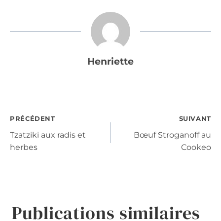
Henriette
Navigation
PRÉCÉDENT
SUIVANT
Tzatziki aux radis et
Bœuf Stroganoff au
de
herbes
Cookeo
l’article
Publications similaires