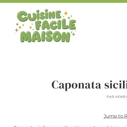
Aller
au
contenu
Caponata sici
PAR
HENRI
Jump to 