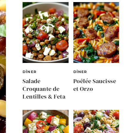
DÎNER
DÎNER
Salade
Poêlée Saucisse
Croquante de
et Orzo
Lentilles & Feta