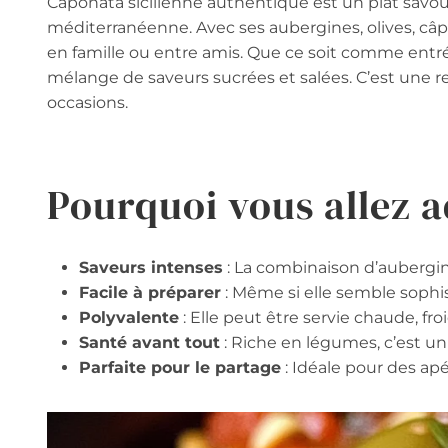
Caponata sicilienne authentique est un plat savour
méditerranéenne. Avec ses aubergines, olives, câpr
en famille ou entre amis. Que ce soit comme entrée
mélange de saveurs sucrées et salées. C’est une rec
occasions.
Pourquoi vous allez a
Saveurs intenses
: La combinaison d’aubergine
Facile à préparer
: Même si elle semble sophist
Polyvalente
: Elle peut être servie chaude, f
Santé avant tout
: Riche en légumes, c’est un 
Parfaite pour le partage
: Idéale pour des apé