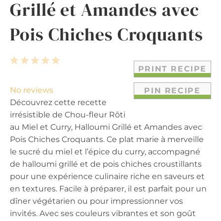
Grillé et Amandes avec
Pois Chiches Croquants
1
2
3
4
5
PRINT RECIPE
S
S
S
S
S
t
t
t
t
t
No reviews
PIN RECIPE
a
a
a
a
a
Découvrez cette recette
r
r
r
r
r
irrésistible de Chou-fleur Rôti
s
s
s
s
au Miel et Curry, Halloumi Grillé et Amandes avec
Pois Chiches Croquants. Ce plat marie à merveille
le sucré du miel et l’épice du curry, accompagné
de halloumi grillé et de pois chiches croustillants
pour une expérience culinaire riche en saveurs et
en textures. Facile à préparer, il est parfait pour un
dîner végétarien ou pour impressionner vos
invités. Avec ses couleurs vibrantes et son goût