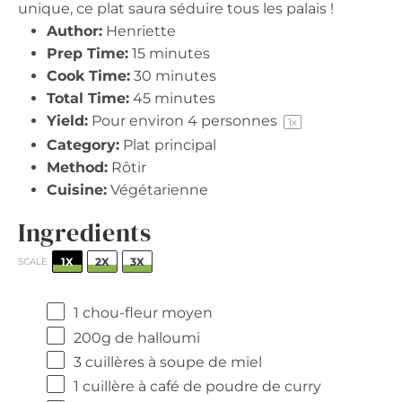
unique, ce plat saura séduire tous les palais !
Author:
Henriette
Prep Time:
15 minutes
Cook Time:
30 minutes
Total Time:
45 minutes
Yield:
Pour environ
4
personnes
1
x
Category:
Plat principal
Method:
Rôtir
Cuisine:
Végétarienne
Ingredients
1X
2X
3X
SCALE
1
chou-fleur moyen
200g
de halloumi
3
cuillères à soupe de miel
1
cuillère à café de poudre de curry