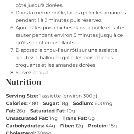
côté jusqu'à dorées.
Dans la même poêle, faites griller les amandes
pendant 1 à 2 minutes puis réservez.
Ajoutez les pois chiches dans la poêle et faites
sauter pendant environ 5 minutes jusqu'à ce
qu'ils soient croustillants.
Disposez le chou-fleur rôti sur une assiette,
ajoutez le halloumi grillé, les pois chiches
croquants et les amandes dorées.
Servez chaud.
Nutrition
Serving Size:
1 assiette (environ 300g)
Calories:
480
Sugar:
18g
Sodium:
600mg
Fat:
26g
Saturated Fat:
10g
Unsaturated Fat:
14g
Trans Fat:
0g
Carbohydrates:
44g
Fiber:
12g
Protein:
18g
Cholesterol:
30mg