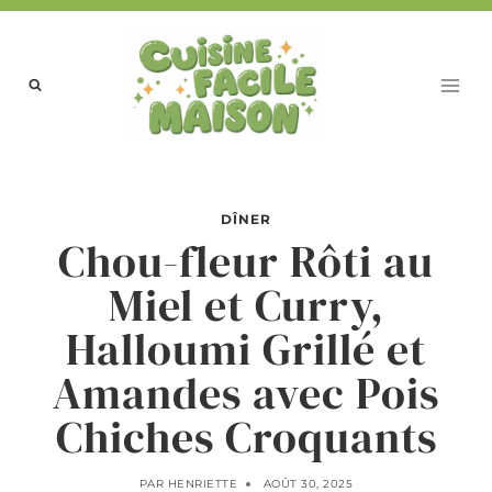
Aller
au
contenu
DÎNER
Chou-fleur Rôti au
Miel et Curry,
Halloumi Grillé et
Amandes avec Pois
Chiches Croquants
PAR
HENRIETTE
AOÛT 30, 2025