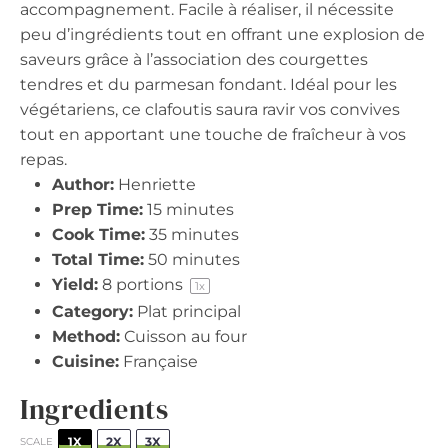
accompagnement. Facile à réaliser, il nécessite
peu d’ingrédients tout en offrant une explosion de
saveurs grâce à l’association des courgettes
tendres et du parmesan fondant. Idéal pour les
végétariens, ce clafoutis saura ravir vos convives
tout en apportant une touche de fraîcheur à vos
repas.
Author:
Henriette
Prep Time:
15 minutes
Cook Time:
35 minutes
Total Time:
50 minutes
Yield:
8
portions
1
x
Category:
Plat principal
Method:
Cuisson au four
Cuisine:
Française
Ingredients
1X
2X
3X
SCALE