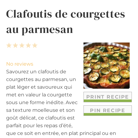
Clafoutis de courgettes
au parmesan
1
2
3
4
5
S
S
S
S
S
t
t
t
t
t
No reviews
a
a
a
a
a
Savourez un clafoutis de
r
r
r
r
r
courgettes au parmesan, un
s
s
s
s
plat léger et savoureux qui
met en valeur la courgette
PRINT RECIPE
sous une forme inédite. Avec
sa texture moelleuse et son
PIN RECIPE
goût délicat, ce clafoutis est
parfait pour les repas d’été,
que ce soit en entrée, en plat principal ou en