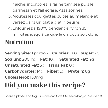
fraîche, incorporez la farine tamisée puis le
parmesan et l'ail écrasé. Assaisonnez.
Ajoutez les courgettes cuites au mélange et
versez dans un plat à gratin beurré.
Enfournez à 190°C pendant environ 35
minutes jusqu'à ce que le clafoutis soit doré.
Nutrition
Serving Size:
1 portion
Calories:
180
Sugar:
2g
Sodium:
200mg
Fat:
10g
Saturated Fat:
4g
Unsaturated Fat:
5g
Trans Fat:
0g
Carbohydrates:
14g
Fiber:
2g
Protein:
8g
Cholesterol:
150mg
Did you make this recipe?
Share a photo and tag us — we can't wait to see what you've made!