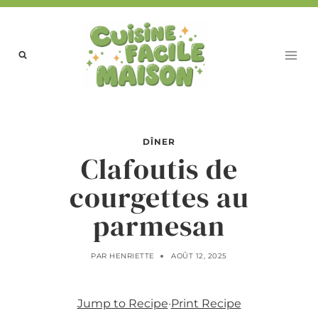
Aller
au
contenu
DÎNER
Clafoutis de
courgettes au
parmesan
PAR
HENRIETTE
AOÛT 12, 2025
Jump to Recipe
·
Print Recipe