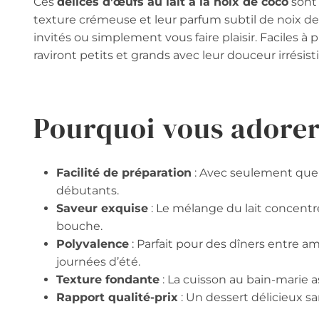
Ces
délices d’œufs au lait à la noix de coco
sont 
texture crémeuse et leur parfum subtil de noix de
invités ou simplement vous faire plaisir. Faciles à 
raviront petits et grands avec leur douceur irrésisti
Pourquoi vous adorer
Facilité de préparation
: Avec seulement quel
débutants.
Saveur exquise
: Le mélange du lait concentr
bouche.
Polyvalence
: Parfait pour des dîners entre a
journées d’été.
Texture fondante
: La cuisson au bain-marie 
Rapport qualité-prix
: Un dessert délicieux s