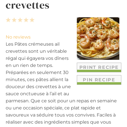
crevettes
1
2
3
4
5
S
S
S
S
S
t
t
t
t
t
No reviews
a
a
a
a
a
Les Pâtes crémeuses ail
r
r
r
r
r
crevettes sont un véritable
s
s
s
s
régal qui égayera vos dîners
en un rien de temps.
PRINT RECIPE
Préparées en seulement 30
minutes, ces pâtes allient la
PIN RECIPE
douceur des crevettes à une
sauce onctueuse à l’ail et au
parmesan. Que ce soit pour un repas en semaine
ou une occasion spéciale, ce plat rapide et
savoureux va séduire tous vos convives. Faciles à
réaliser avec des ingrédients simples que vous