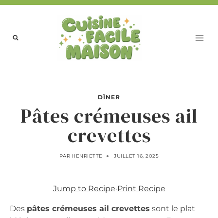
Aller
au
contenu
DÎNER
Pâtes crémeuses ail
crevettes
PAR
HENRIETTE
JUILLET 16, 2025
Jump to Recipe
·
Print Recipe
Des
pâtes crémeuses ail crevettes
sont le plat