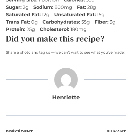
Sugar:
2g
Sodium:
800mg
Fat:
28g
Saturated Fat:
12g
Unsaturated Fat:
15g
Trans Fat:
0g
Carbohydrates:
55g
Fiber:
3g
Protein:
25g
Cholesterol:
180mg
Did you make this recipe?
Share a photo and tag us — we can't wait to see what you've made!
Henriette
PRÉCÉDENT
SUIVANT