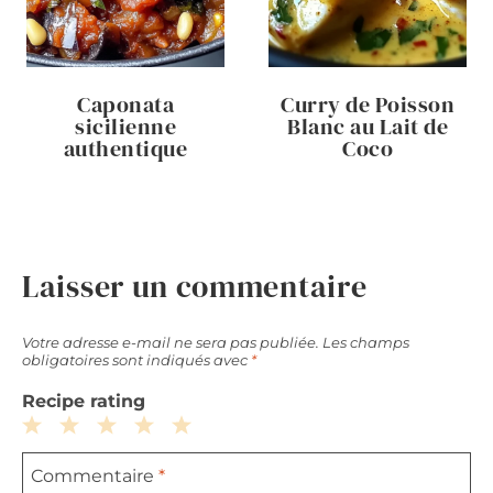
Caponata
Curry de Poisson
sicilienne
Blanc au Lait de
authentique
Coco
Laisser un commentaire
Votre adresse e-mail ne sera pas publiée.
Les champs
obligatoires sont indiqués avec
*
Recipe rating
1
2
3
4
5
Commentaire
*
Star
Stars
Stars
Stars
Stars