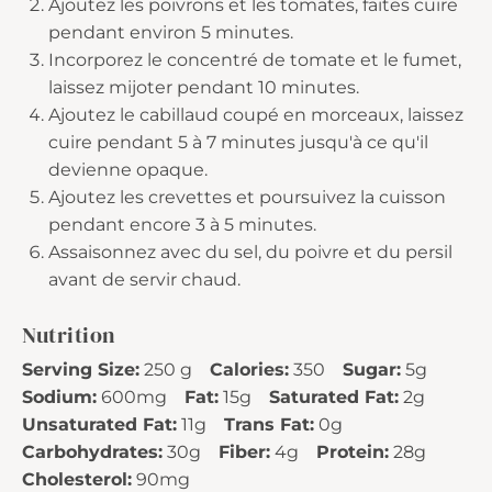
Ajoutez les poivrons et les tomates, faites cuire
pendant environ 5 minutes.
Incorporez le concentré de tomate et le fumet,
laissez mijoter pendant 10 minutes.
Ajoutez le cabillaud coupé en morceaux, laissez
cuire pendant 5 à 7 minutes jusqu'à ce qu'il
devienne opaque.
Ajoutez les crevettes et poursuivez la cuisson
pendant encore 3 à 5 minutes.
Assaisonnez avec du sel, du poivre et du persil
avant de servir chaud.
Nutrition
Serving Size:
250 g
Calories:
350
Sugar:
5g
Sodium:
600mg
Fat:
15g
Saturated Fat:
2g
Unsaturated Fat:
11g
Trans Fat:
0g
Carbohydrates:
30g
Fiber:
4g
Protein:
28g
Cholesterol:
90mg