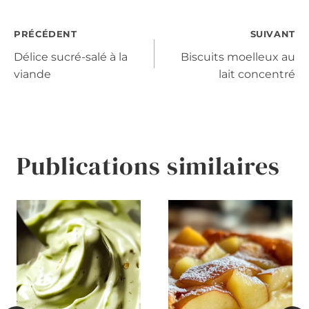
Navigation
PRÉCÉDENT
SUIVANT
Délice sucré-salé à la
Biscuits moelleux au
de
viande
lait concentré
l’article
Publications similaires