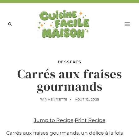
Aller
au
contenu
DESSERTS
Carrés aux fraises
gourmands
PAR
HENRIETTE
AOÛT 12, 2025
Jump to Recipe
·
Print Recipe
Carrés aux fraises gourmands, un délice à la fois