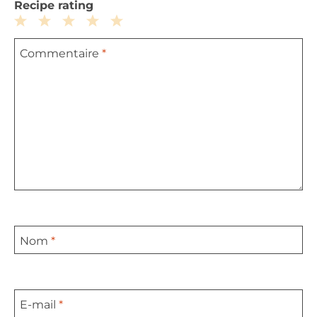
Recipe rating
1
2
3
4
5
Commentaire
*
Star
Stars
Stars
Stars
Stars
Nom
*
E-mail
*