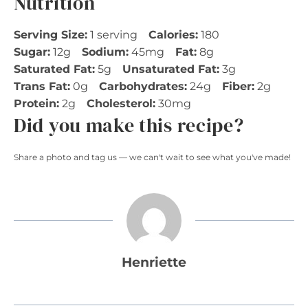
Nutrition
Serving Size:
1 serving
Calories:
180
Sugar:
12g
Sodium:
45mg
Fat:
8g
Saturated Fat:
5g
Unsaturated Fat:
3g
Trans Fat:
0g
Carbohydrates:
24g
Fiber:
2g
Protein:
2g
Cholesterol:
30mg
Did you make this recipe?
Share a photo and tag us — we can't wait to see what you've made!
Henriette