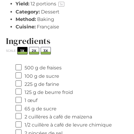
Yield:
12
portions
1
x
Category:
Dessert
Method:
Baking
Cuisine:
Française
Ingredients
1X
2X
3X
SCALE
500 g
de fraises
100 g
de sucre
225 g
de farine
125 g
de beurre froid
1
œuf
65 g
de sucre
2
cuillères à café de maïzena
1/2
cuillère à café de levure chimique
2
pincées de sel