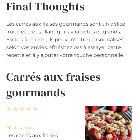
Final Thoughts
Les carrés aux fraises gourmands sont un délice
fruité et croustillant qui ravira petits et grands.
Faciles à réaliser, ils peuvent être personnalisés
selon vos envies. N’hésitez pas à essayer cette
recette et à y ajouter votre touche personnelle !
Carrés aux fraises
gourmands
1
2
3
4
5
S
S
S
S
S
t
t
t
t
t
No reviews
a
a
a
a
a
Les carrés aux fraises