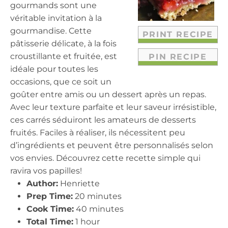
r
r
r
r
r
gourmands sont une
s
s
s
s
véritable invitation à la
gourmandise. Cette
PRINT RECIPE
pâtisserie délicate, à la fois
croustillante et fruitée, est
PIN RECIPE
idéale pour toutes les
occasions, que ce soit un
goûter entre amis ou un dessert après un repas.
Avec leur texture parfaite et leur saveur irrésistible,
ces carrés séduiront les amateurs de desserts
fruités. Faciles à réaliser, ils nécessitent peu
d’ingrédients et peuvent être personnalisés selon
vos envies. Découvrez cette recette simple qui
ravira vos papilles!
Author:
Henriette
Prep Time:
20 minutes
Cook Time:
40 minutes
Total Time:
1 hour