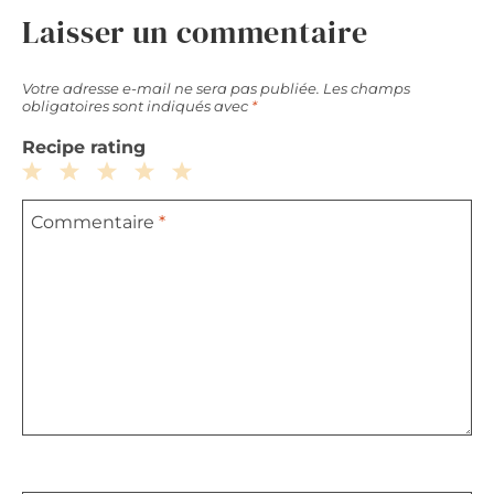
Laisser un commentaire
Votre adresse e-mail ne sera pas publiée.
Les champs
obligatoires sont indiqués avec
*
Recipe rating
1
2
3
4
5
Commentaire
*
Star
Stars
Stars
Stars
Stars