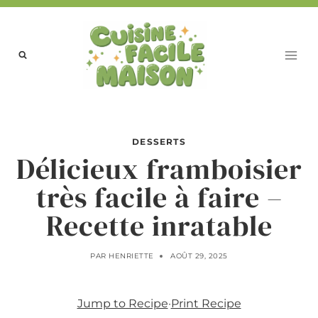
Aller
au
contenu
DESSERTS
Délicieux framboisier
très facile à faire –
Recette inratable
PAR
HENRIETTE
AOÛT 29, 2025
Jump to Recipe
·
Print Recipe