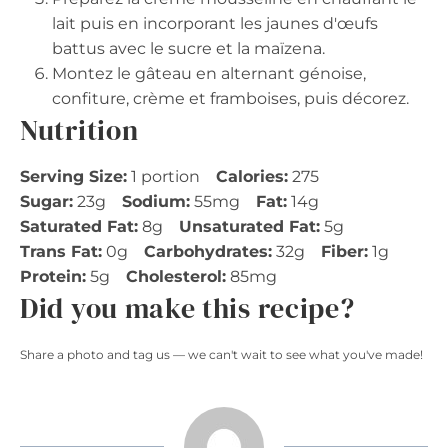
lait puis en incorporant les jaunes d'œufs
battus avec le sucre et la maïzena.
Montez le gâteau en alternant génoise,
confiture, crème et framboises, puis décorez.
Nutrition
Serving Size:
1 portion
Calories:
275
Sugar:
23g
Sodium:
55mg
Fat:
14g
Saturated Fat:
8g
Unsaturated Fat:
5g
Trans Fat:
0g
Carbohydrates:
32g
Fiber:
1g
Protein:
5g
Cholesterol:
85mg
Did you make this recipe?
Share a photo and tag us — we can't wait to see what you've made!