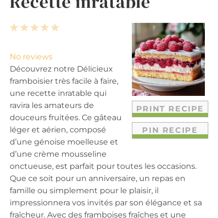
Recette inratable
1
2
3
4
5
S
S
S
S
S
t
t
t
t
t
No reviews
a
a
a
a
a
Découvrez notre Délicieux
r
r
r
r
r
framboisier très facile à faire,
s
s
s
s
une recette inratable qui
ravira les amateurs de
PRINT RECIPE
douceurs fruitées. Ce gâteau
léger et aérien, composé
PIN RECIPE
d’une génoise moelleuse et
d’une crème mousseline
onctueuse, est parfait pour toutes les occasions.
Que ce soit pour un anniversaire, un repas en
famille ou simplement pour le plaisir, il
impressionnera vos invités par son élégance et sa
fraîcheur. Avec des framboises fraîches et une