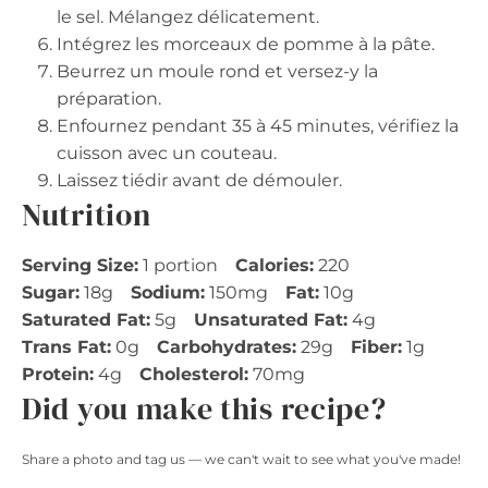
le sel. Mélangez délicatement.
Intégrez les morceaux de pomme à la pâte.
Beurrez un moule rond et versez-y la
préparation.
Enfournez pendant 35 à 45 minutes, vérifiez la
cuisson avec un couteau.
Laissez tiédir avant de démouler.
Nutrition
Serving Size:
1 portion
Calories:
220
Sugar:
18g
Sodium:
150mg
Fat:
10g
Saturated Fat:
5g
Unsaturated Fat:
4g
Trans Fat:
0g
Carbohydrates:
29g
Fiber:
1g
Protein:
4g
Cholesterol:
70mg
Did you make this recipe?
Share a photo and tag us — we can't wait to see what you've made!