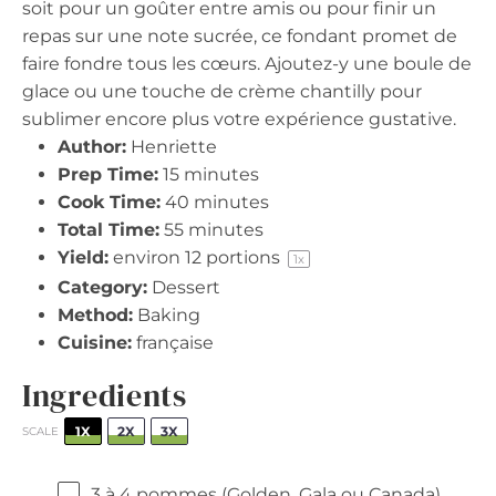
soit pour un goûter entre amis ou pour finir un
repas sur une note sucrée, ce fondant promet de
faire fondre tous les cœurs. Ajoutez-y une boule de
glace ou une touche de crème chantilly pour
sublimer encore plus votre expérience gustative.
Author:
Henriette
Prep Time:
15 minutes
Cook Time:
40 minutes
Total Time:
55 minutes
Yield:
environ
12
portions
1
x
Category:
Dessert
Method:
Baking
Cuisine:
française
Ingredients
1X
2X
3X
SCALE
3
à 4 pommes (Golden, Gala ou Canada)