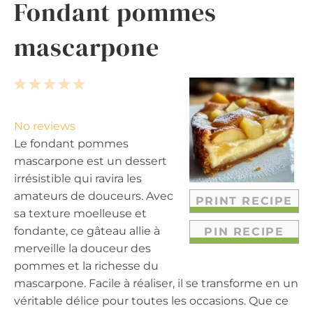
Fondant pommes
mascarpone
1
2
3
4
5
S
S
S
S
S
t
t
t
t
t
No reviews
a
a
a
a
a
Le fondant pommes
r
r
r
r
r
mascarpone est un dessert
s
s
s
s
irrésistible qui ravira les
amateurs de douceurs. Avec
PRINT RECIPE
sa texture moelleuse et
fondante, ce gâteau allie à
PIN RECIPE
merveille la douceur des
pommes et la richesse du
mascarpone. Facile à réaliser, il se transforme en un
véritable délice pour toutes les occasions. Que ce