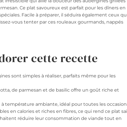
t irrésistible qui allie la douceur des aubergines grillées
rmesan. Ce plat savoureux est parfait pour les dîners en
spéciales. Facile à préparer, il séduira également ceux qu
aissez-vous tenter par ces rouleaux gourmands, nappés
dorer cette recette
gines sont simples à réaliser, parfaits même pour les
otta, de parmesan et de basilic offre un goût riche et
u à température ambiante, idéal pour toutes les occasion
les en calories et riches en fibres, ce qui rend ce plat sa
ouhaitent réduire leur consommation de viande tout en