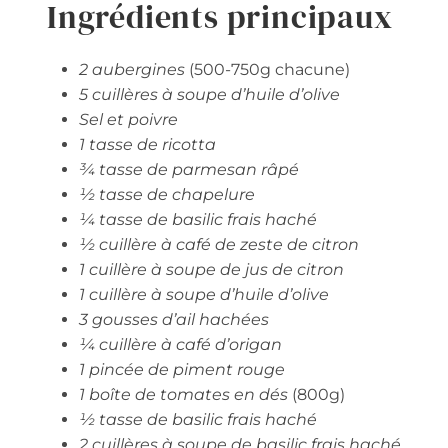
Ingrédients principaux
2 aubergines
(500-750g chacune)
5 cuillères à soupe d’huile d’olive
Sel et poivre
1 tasse de ricotta
¾ tasse de parmesan râpé
½ tasse de chapelure
¼ tasse de basilic frais haché
½ cuillère à café de zeste de citron
1 cuillère à soupe de jus de citron
1 cuillère à soupe d’huile d’olive
3 gousses d’ail hachées
¼ cuillère à café d’origan
1 pincée de piment rouge
1 boîte de tomates en dés
(800g)
½ tasse de basilic frais haché
2 cuillères à soupe de basilic frais haché