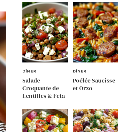
DÎNER
DÎNER
Salade
Poêlée Saucisse
Croquante de
et Orzo
Lentilles & Feta