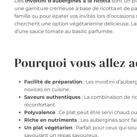
Des
involtini d’aubergines à la ricotta
sont un pla
une garniture crémeuse à base de ricotta et de pa
famille ou pour épater vos invités lors d’occasions 
cherchent une option végétarienne délicieuse. L
d’une sauce tomate au basilic parfumée.
Pourquoi vous allez a
Facilité de préparation
: Les involtini d’auber
novices en cuisine.
Saveurs authentiques
: La combinaison de ric
réconfortant.
Polyvalence
: Ce plat peut être servi chaud o
Riche en nutriments
: Les aubergines sont faib
Un plat végétarien
: Parfait pour ceux qui s
savourant un repas savoureux.