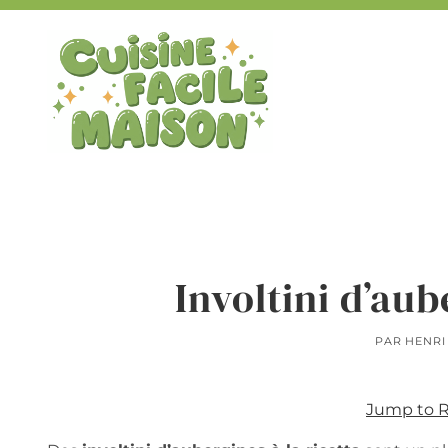
Aller
au
contenu
Involtini d’aub
PAR
HENRI
Jump to 