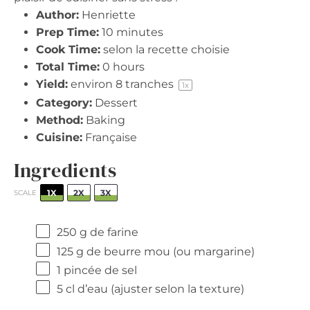
Author:
Henriette
Prep Time:
10 minutes
Cook Time:
selon la recette choisie
Total Time:
0 hours
Yield:
environ
8
tranches
1
x
Category:
Dessert
Method:
Baking
Cuisine:
Française
Ingredients
1X
2X
3X
SCALE
250 g
de farine
125 g
de beurre mou (ou margarine)
1
pincée de sel
5
cl d’eau (ajuster selon la texture)