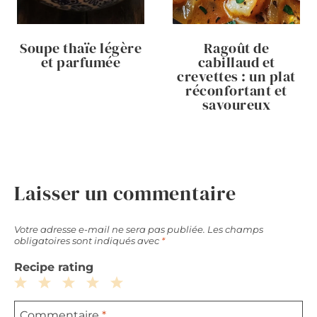
Soupe thaïe légère
Ragoût de
et parfumée
cabillaud et
crevettes : un plat
réconfortant et
savoureux
Laisser un commentaire
Votre adresse e-mail ne sera pas publiée.
Les champs
obligatoires sont indiqués avec
*
Recipe rating
1
2
3
4
5
Commentaire
*
Star
Stars
Stars
Stars
Stars