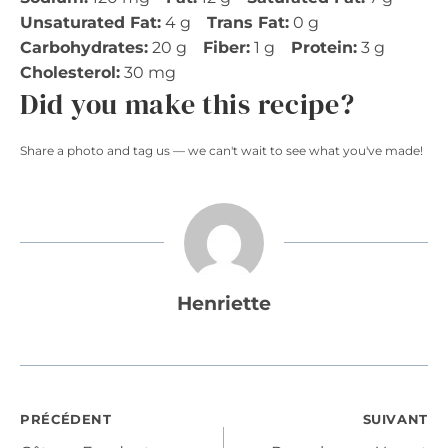
Unsaturated Fat:
4 g
Trans Fat:
0 g
Carbohydrates:
20 g
Fiber:
1 g
Protein:
3 g
Cholesterol:
30 mg
Did you make this recipe?
Share a photo and tag us — we can't wait to see what you've made!
Henriette
Navigation
PRÉCÉDENT
SUIVANT