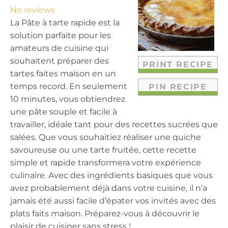
t
t
t
t
t
No reviews
a
a
a
a
a
La Pâte à tarte rapide est la
r
r
r
r
r
solution parfaite pour les
s
s
s
s
amateurs de cuisine qui
souhaitent préparer des
PRINT RECIPE
tartes faites maison en un
temps record. En seulement
PIN RECIPE
10 minutes, vous obtiendrez
une pâte souple et facile à
travailler, idéale tant pour des recettes sucrées que
salées. Que vous souhaitiez réaliser une quiche
savoureuse ou une tarte fruitée, cette recette
simple et rapide transformera votre expérience
culinaire. Avec des ingrédients basiques que vous
avez probablement déjà dans votre cuisine, il n’a
jamais été aussi facile d’épater vos invités avec des
plats faits maison. Préparez-vous à découvrir le
plaisir de cuisiner sans stress !