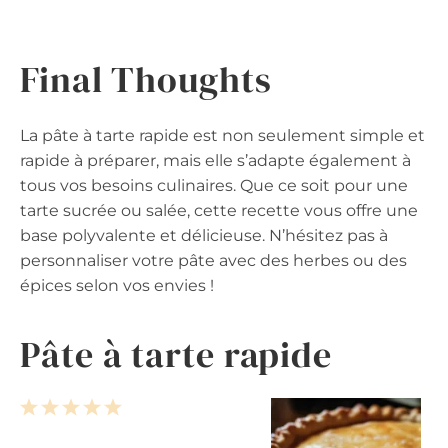
Final Thoughts
La pâte à tarte rapide est non seulement simple et
rapide à préparer, mais elle s’adapte également à
tous vos besoins culinaires. Que ce soit pour une
tarte sucrée ou salée, cette recette vous offre une
base polyvalente et délicieuse. N’hésitez pas à
personnaliser votre pâte avec des herbes ou des
épices selon vos envies !
Pâte à tarte rapide
1
2
3
4
5
S
S
S
S
S