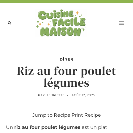
Aller
au
contenu
DÎNER
Riz au four poulet
légumes
PAR
HENRIETTE
AOÛT 12, 2025
Jump to Recipe
·
Print Recipe
Un
riz au four poulet légumes
est un plat