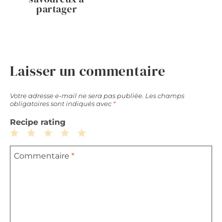
partager
Laisser un commentaire
Votre adresse e-mail ne sera pas publiée.
Les champs
obligatoires sont indiqués avec
*
Recipe rating
1
2
3
4
5
Commentaire
*
Star
Stars
Stars
Stars
Stars