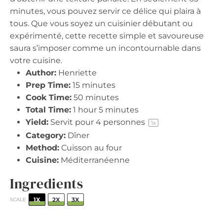
minutes, vous pouvez servir ce délice qui plaira à
tous. Que vous soyez un cuisinier débutant ou
expérimenté, cette recette simple et savoureuse
saura s’imposer comme un incontournable dans
votre cuisine.
Author:
Henriette
Prep Time:
15 minutes
Cook Time:
50 minutes
Total Time:
1 hour 5 minutes
Yield:
Servit pour
4
personnes
1
x
Category:
Dîner
Method:
Cuisson au four
Cuisine:
Méditerranéenne
Ingredients
1X
2X
3X
SCALE