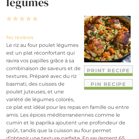
légumes
1
2
3
4
5
S
S
S
S
S
t
t
t
t
t
No reviews
a
a
a
a
a
Le riz au four poulet légumes
r
r
r
r
r
est un plat réconfortant qui
s
s
s
s
ravira vos papilles grâce à sa
combinaison de saveurs et de
PRINT RECIPE
textures. Préparé avec du riz
basmati, des cuisses de
PIN RECIPE
poulet juteuses, et une
variété de légumes colorés,
ce plat est idéal pour les repas en famille ou entre
amis. Les épices méditerranéennes comme le
cumin et le paprika ajoutent une profondeur de
goût, tandis que la cuisson au four permet
d’obtenir une texture parfaite. En seulement 65