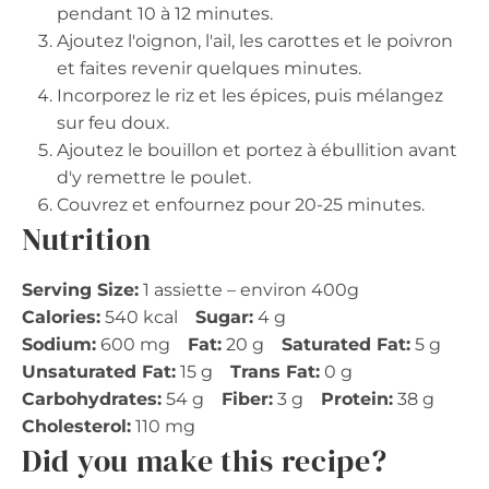
pendant 10 à 12 minutes.
Ajoutez l'oignon, l'ail, les carottes et le poivron
et faites revenir quelques minutes.
Incorporez le riz et les épices, puis mélangez
sur feu doux.
Ajoutez le bouillon et portez à ébullition avant
d'y remettre le poulet.
Couvrez et enfournez pour 20-25 minutes.
Nutrition
Serving Size:
1 assiette – environ 400g
Calories:
540 kcal
Sugar:
4 g
Sodium:
600 mg
Fat:
20 g
Saturated Fat:
5 g
Unsaturated Fat:
15 g
Trans Fat:
0 g
Carbohydrates:
54 g
Fiber:
3 g
Protein:
38 g
Cholesterol:
110 mg
Did you make this recipe?