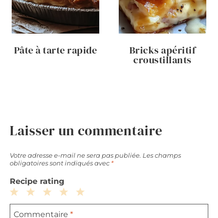
Pâte à tarte rapide
Bricks apéritif
croustillants
Laisser un commentaire
Votre adresse e-mail ne sera pas publiée.
Les champs
obligatoires sont indiqués avec
*
Recipe rating
1
2
3
4
5
Commentaire
*
Star
Stars
Stars
Stars
Stars