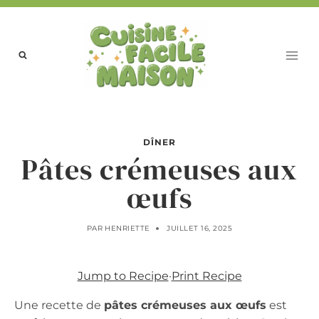
Aller
au
contenu
DÎNER
Pâtes crémeuses aux
œufs
PAR
HENRIETTE
JUILLET 16, 2025
Jump to Recipe
·
Print Recipe
Une recette de
pâtes crémeuses aux œufs
est