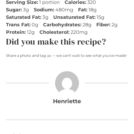
Serving Size:
1 portion
Calories:
320
Sugar:
3g
Sodium:
480mg
Fat:
18g
Saturated Fat:
3g
Unsaturated Fat:
15g
Trans Fat:
0g
Carbohydrates:
28g
Fiber:
2g
Protein:
12g
Cholesterol:
220mg
Did you make this recipe?
Share a photo and tag us — we can't wait to see what you've made!
Henriette