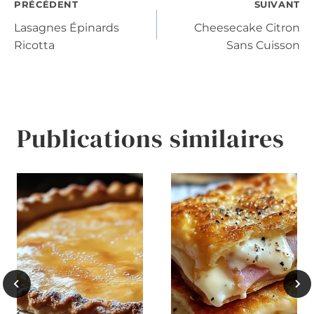
Navigation
PRÉCÉDENT
SUIVANT
Lasagnes Épinards
Cheesecake Citron
de
Ricotta
Sans Cuisson
l’article
Publications similaires