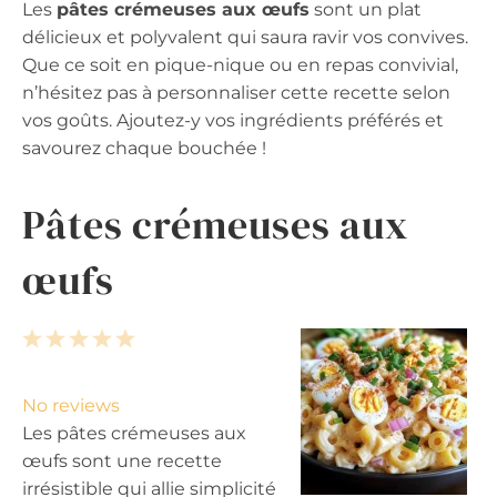
Les
pâtes crémeuses aux œufs
sont un plat
délicieux et polyvalent qui saura ravir vos convives.
Que ce soit en pique-nique ou en repas convivial,
n’hésitez pas à personnaliser cette recette selon
vos goûts. Ajoutez-y vos ingrédients préférés et
savourez chaque bouchée !
Pâtes crémeuses aux
œufs
1
2
3
4
5
S
S
S
S
S
t
t
t
t
t
No reviews
a
a
a
a
a
Les pâtes crémeuses aux
r
r
r
r
r
œufs sont une recette
s
s
s
s
irrésistible qui allie simplicité