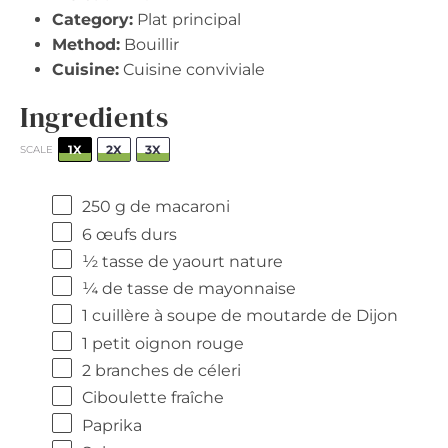
Category:
Plat principal
Method:
Bouillir
Cuisine:
Cuisine conviviale
Ingredients
1X
2X
3X
SCALE
250 g
de macaroni
6
œufs durs
½
tasse de yaourt nature
¼
de tasse de mayonnaise
1
cuillère à soupe de moutarde de Dijon
1
petit oignon rouge
2
branches de céleri
Ciboulette fraîche
Paprika