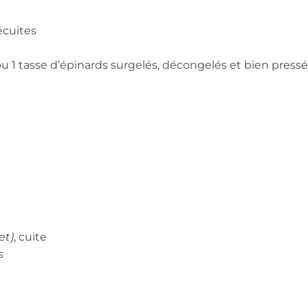
écuites
ou 1 tasse d’épinards surgelés, décongelés et bien pressé
et)
, cuite
s