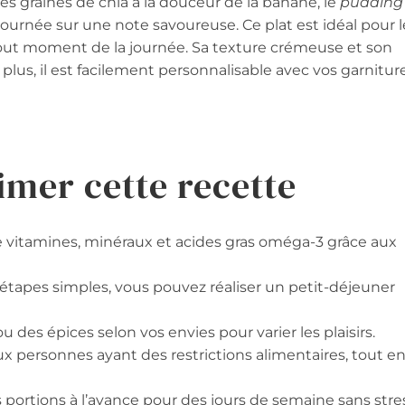
s graines de chia à la douceur de la banane, le
pudding
journée sur une note savoureuse. Ce plat est idéal pour l
out moment de la journée. Sa texture crémeuse et son
 plus, il est facilement personnalisable avec vos garnitur
imer cette recette
 vitamines, minéraux et acides gras oméga-3 grâce aux
tapes simples, vous pouvez réaliser un petit-déjeuner
ou des épices selon vos envies pour varier les plaisirs.
ux personnes ayant des restrictions alimentaires, tout e
s portions à l’avance pour des jours de semaine sans stre