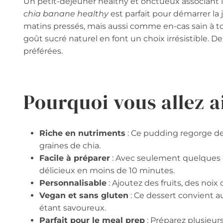
Un petit-déjeuner healthy et onctueux associant le
chia banane healthy
est parfait pour démarrer la 
matins pressés, mais aussi comme en-cas sain à t
goût sucré naturel en font un choix irrésistible. De
préférées.
Pourquoi vous allez a
Riche en nutriments
: Ce pudding regorge de
graines de chia.
Facile à préparer
: Avec seulement quelques é
délicieux en moins de 10 minutes.
Personnalisable
: Ajoutez des fruits, des noix 
Vegan et sans gluten
: Ce dessert convient a
étant savoureux.
Parfait pour le meal prep
: Préparez plusieur