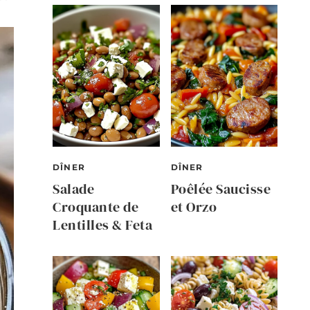
DÎNER
DÎNER
Salade
Poêlée Saucisse
Croquante de
et Orzo
Lentilles & Feta