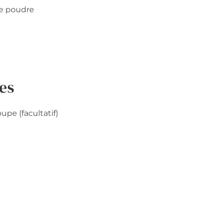
de poudre
es
soupe (facultatif)