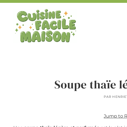
Aller
au
contenu
Soupe thaïe l
PAR
HENRIE
Jump to 