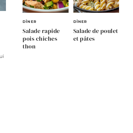
DÎNER
DÎNER
Salade rapide
Salade de poulet
pois chiches
et pâtes
thon
ui