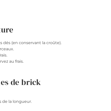
ture
s dés (en conservant la croûte).
rceaux.
ais.
vez au frais.
les de brick
 de la longueur.